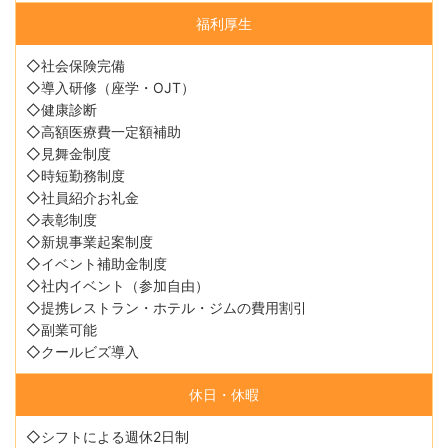
福利厚生
◇社会保険完備
◇導入研修（座学・OJT）
◇健康診断
◇高額医療費一定額補助
◇見舞金制度
◇時短勤務制度
◇社員紹介お礼金
◇表彰制度
◇新規事業起案制度
◇イベント補助金制度
◇社内イベント（参加自由）
◇提携レストラン・ホテル・ジムの費用割引
◇副業可能
◇クールビズ導入
休日・休暇
◇シフトによる週休2日制