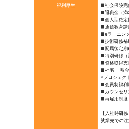
福利厚生
■社会保険完
■退職金（満
■個人型確定拠
■通信教育講
■eラーニン
■技術研修補
■配属後定期
■特別研修（
■資格取得支
■社宅 敷金
※プロジェク
■会員制福利
■カウンセリ
■再雇用制度（
【入社時研修
就業先での注