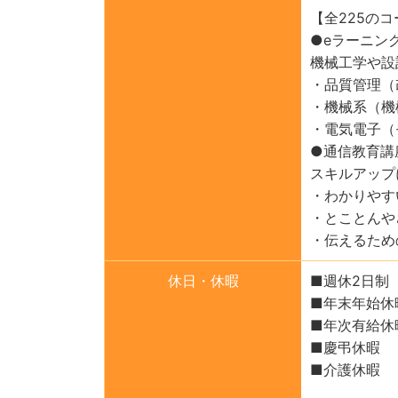
【全225の
●eラーニン
機械工学や設
・品質管理（
・機械系（機
・電気電子（
●通信教育講
スキルアップ
・わかりやす
・とことんや
・伝えるため
休日・休暇
■週休2日制
■年末年始休
■年次有給休暇
■慶弔休暇
■介護休暇