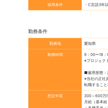
採用条件
・C言語3年
勤務条件
勤務地
愛知県
勤務時間
9：00〜18
※プロジェク
■雇用形態：
※当社の正社
転職すること
想定年収
300～600万
月給（基本給
＋各種手当＋