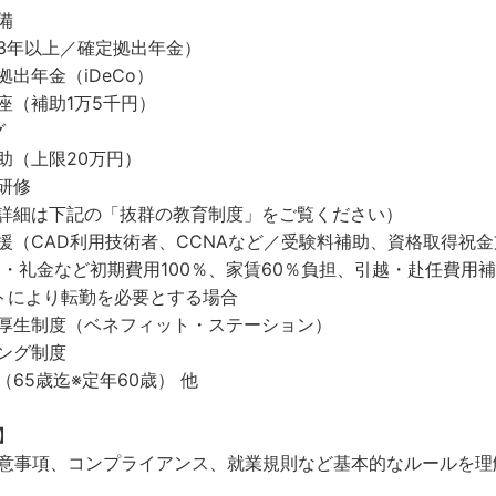
備
3年以上／確定拠出年金）
出年金（iDeCo）
座（補助1万5千円）
グ
助（上限20万円）
研修
詳細は下記の「抜群の教育制度」をご覧ください）
援（CAD利用技術者、CCNAなど／受験料補助、資格取得祝
・礼金など初期費用100％、家賃60％負担、引越・赴任費用
トにより転勤を必要とする場合
厚生制度（ベネフィット・ステーション）
ング制度
65歳迄※定年60歳） 他
】
意事項、コンプライアンス、就業規則など基本的なルールを理