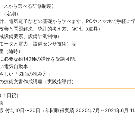
コースから選べる研修制度】
グ（定期）
計、電気電子などの基礎から学べます。PCやスマホで手軽に
改善と問題解決、統計的考え方、QC七つ道具）
械設備要素、設備計測制御）
モータと電力、設備センサ技術）等
座（随時）
に必要な約140種の講座を受講可能。
い電気自動車
さしい「図面の読み方」
の技術文書作成講座（実践指導付）
（土日祝）
暇
 付与10日〜20日（年間取得実績 2020年7月～2021年6月 11