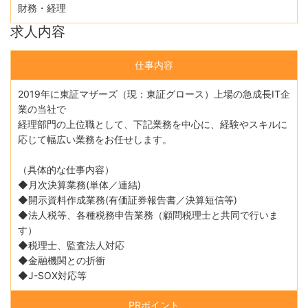
財務・経理
求人内容
仕事内容
2019年に東証マザーズ（現：東証グロース）上場の急成長IT企
業の当社で
経理部門の上位職として、下記業務を中心に、経験やスキルに
応じて幅広い業務をお任せします。
（具体的な仕事内容）
◆月次決算業務(単体／連結)
◆開示資料作成業務(有価証券報告書／決算短信等)
◆法人税等、各種税務申告業務（顧問税理士と共同で行いま
す）
◆税理士、監査法人対応
◆金融機関との折衝
◆J-SOX対応等
PRポイント