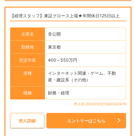
【経理スタッフ】東証グロース上場★年間休日125日以上
企業名
非公開
勤務地
東京都
想定年収
400～550万円
業種
インターネット関連・ゲーム、不動
産・建設系（その他）
職種
財務・経理
求人ID:2022050213A0042416
求人詳細
エントリーはこちら