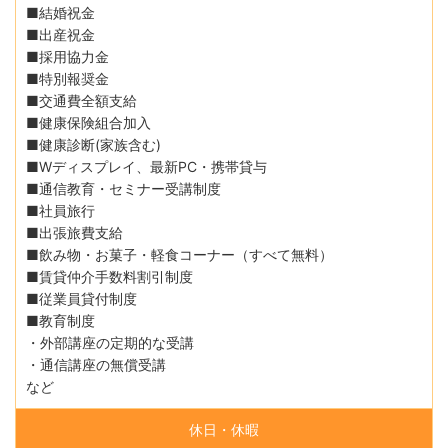
■結婚祝金
■出産祝金
■採用協力金
■特別報奨金
■交通費全額支給
■健康保険組合加入
■健康診断(家族含む)
■Wディスプレイ、最新PC・携帯貸与
■通信教育・セミナー受講制度
■社員旅行
■出張旅費支給
■飲み物・お菓子・軽食コーナー（すべて無料）
■賃貸仲介手数料割引制度
■従業員貸付制度
■教育制度
・外部講座の定期的な受講
・通信講座の無償受講
など
休日・休暇