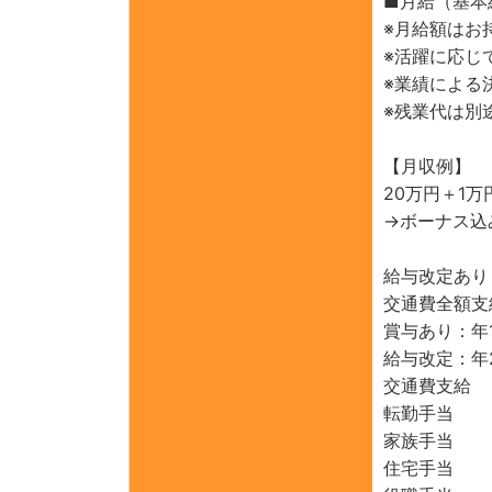
■月給（基本
※月給額はお
※活躍に応じ
※業績による
※残業代は別
【月収例】
20万円＋1
→ボーナス込
給与改定あり
交通費全額支
賞与あり：年
給与改定：年
交通費支給
転勤手当
家族手当
住宅手当