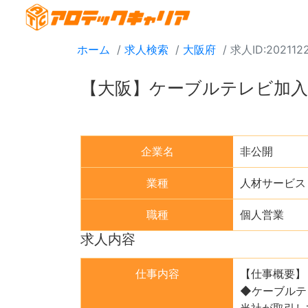
ホーム
求人検索
大阪府
求人ID:202112
【大阪】ケーブルテレビ加
企業名
非公開
業種
人材サービス
職種
個人営業
求人内容
仕事内容
【仕事概要】
◆ケーブルテ
当社が取引し