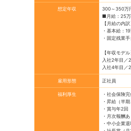
想定年収
300～350万
■月給：25
【月給の内訳
・基本給：19
・固定残業手
【年収モデル
入社2年目／
入社4年目／
雇用形態
正社員
福利厚生
・社会保険完
・昇給（半期
・賞与年2回
・月次報酬あ
・中小企業退
・社長賞（月