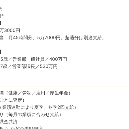
円
万円
】
万3000円
当：月45時間分、5万7000円。超過分は別途支給。
】
25歳／営業部一般社員／400万円
27歳／営業部課長／530万円
備（健康／労災／雇用／厚生年金）
ごとに査定）
（業績連動により夏季、冬季2回支給）
り（毎月の業績に合わせ支給）
職金共済
1回）などの表彰制度