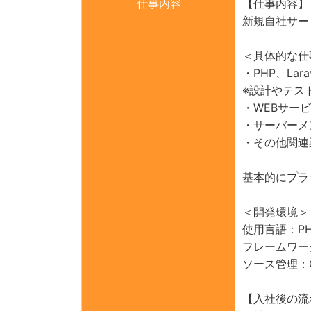
仕事内容
【仕事内容】
新規自社サー
＜具体的な仕
・PHP、La
※設計やテス
・WEBサー
・サーバーメ
・その他関連
基本的にプラ
＜開発環境＞
使用言語：PHP、
フレームワーク：
ソース管理：G
【入社後の流