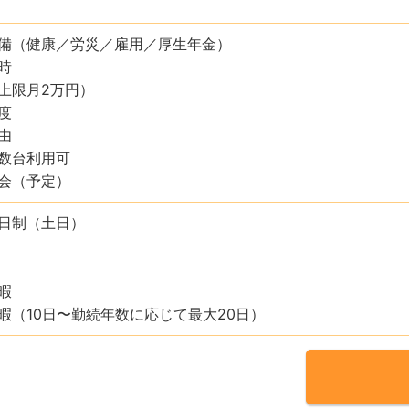
備（健康／労災／雇用／厚生年金）
時
上限月2万円）
度
由
数台利用可
会（予定）
日制（土日）
暇
暇（10日〜勤続年数に応じて最大20日）