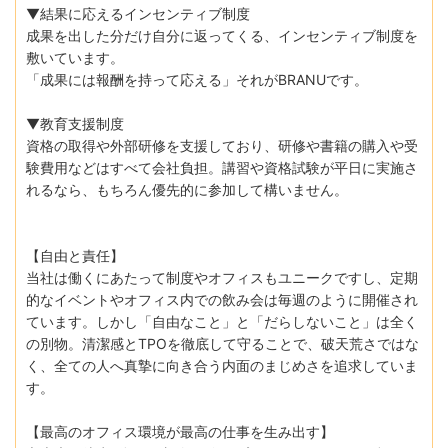
▼結果に応えるインセンティブ制度
成果を出した分だけ自分に返ってくる、インセンティブ制度を
敷いています。
「成果には報酬を持って応える」それがBRANUです。
▼教育支援制度
資格の取得や外部研修を支援しており、研修や書籍の購入や受
験費用などはすべて会社負担。講習や資格試験が平日に実施さ
れるなら、もちろん優先的に参加して構いません。
【自由と責任】
当社は働くにあたって制度やオフィスもユニークですし、定期
的なイベントやオフィス内での飲み会は毎週のように開催され
ています。しかし「自由なこと」と「だらしないこと」は全く
の別物。清潔感とTPOを徹底して守ることで、破天荒さではな
く、全ての人へ真摯に向き合う内面のまじめさを追求していま
す。
【最高のオフィス環境が最高の仕事を生み出す】