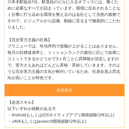
六本木駅徒歩1分。駅直結のビルに入るオフィスには、働くた
めに必要なすべてが詰まっています。環境に左右されることな
く仕事に打ち込める環境を整えるのは会社として当然の責務で
すので、ビジュアルから設備、動線に至るまで徹底的にこだわ
りました。
【完全実力主義の社風】
ブラニューでは、年功序列で役職が上がることはありません。
毎月の目標達成率と、ミッションランクの責任に応じて結果に
コミットできるかどうかで3ヶ月ごとに昇降格が決定しますの
で、実力さえあればどんどん昇格・昇給していきます。そのよ
うな完全実力主義の文化が根付いているため、社員全員上昇志
向が高いことが特色です。
採用条件
【必須スキル】
以下いずれか経験がある方
・AndroidもしくはiOSネイティブアプリ開発経験(2年以上)
・JAVAもしくはjavascrit開発経験(2年以上)