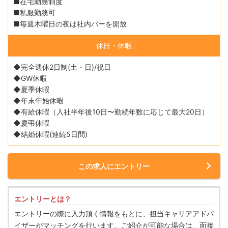
■在宅勤務制度
■私服勤務可
■毎週木曜日の夜は社内バーを開放
休日・休暇
◆完全週休2日制(土・日)/祝日
◆GW休暇
◆夏季休暇
◆年末年始休暇
◆有給休暇（入社半年後10日〜勤続年数に応じて最大20日）
◆慶弔休暇
◆結婚休暇(連続5日間)
この求人にエントリー
エントリーとは？
エントリーの際に入力頂く情報をもとに、担当キャリアアドバ
イザーがマッチングを行います。ご紹介が可能な場合は、面接