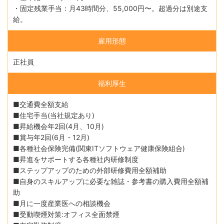
・固定残業手当：月43時間分、55,000円〜。超過分は別途支
給。
雇用形態
正社員
福利厚生
■交通費全額支給
■住宅手当(当社規定あり)
■昇給機会年2回(4月、10月)
■賞与年2回(6月・12月)
■各種社会保険完備(関東ITソフトウェア健康保険組合)
■昇進をサポートする各種社内研修制度
■ステップアップのための外部研修費用全額補助
■自身のスキルアップに必要な雑誌・参考書の購入費用全額補
助
■月に一度産業医への相談機会
■受動喫煙対策:オフィス全面禁煙