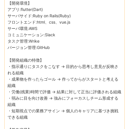
【開発環境】
アプリ:flutter(Dart)
サーバサイド:Ruby on Rails(Ruby)
フロントエンド:html、css、vue.js
サーバ環境:AWS
コミュニケーション:Slack
タスク管理:Wrike
バージョン管理:GitHub
【開発組織の特徴】
・指示通りにタスクをこなす → 目的から思考し意見が反映さ
れる組織
・成果物を作ったらゴール → 作ってからがスタートと考える
組織
・労働(残業)時間で評価 → 結果に対して正当に評価される組織
・弱みに目を向け改善 → 強みにフォーカスしチーム形成する
組織
・短期視点での業務アサイン → 個人のキャリアに基づき挑戦
できる組織