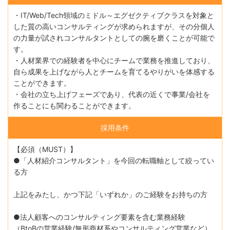
・IT/Web/Tech領域のミドル～エグゼクティブクラスを対象と
した質の高いコンサルティングが求められますが、その分個人
の力量が試されコンサルタントとしての腕を磨くことが可能で
す。
・人材業界での経験者を中心にチームで業務を推進しており、
自ら成果を上げながら人とチームを育てるやりがいを体感する
ことができます。
・会社の立ち上げフェーズであり、代表の近くで事業/会社を
作ることにも関わることができます。
採用条件
【必須（MUST）】
●「人材紹介コンサルタント」を今回の転職軸として絞ってい
る方
上記をみたし、かつ下記「いずれか」のご経験をお持ちの方
●法人顧客へのコンサルティング要素を含む業務経験
（BtoBの営業経験/無形商材系やコンサルティング営業など）