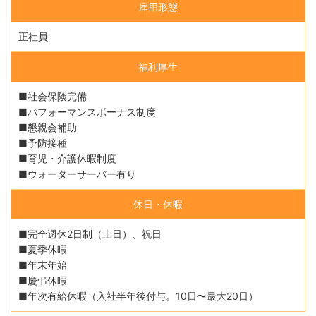
雇用形態
正社員
福利厚生
■社会保険完備
■パフォーマンスボーナス制度
■懇親会補助
■予防接種
■育児・介護休暇制度
■ウォーターサーバー有り
休日・休暇
■完全週休2日制（土日）、祝日
■夏季休暇
■年末年始
■慶弔休暇
■年次有給休暇（入社半年後付与。10日〜最大20日）