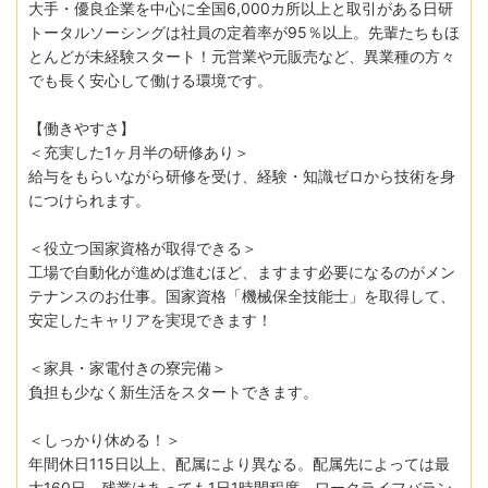
大手・優良企業を中心に全国6,000カ所以上と取引がある日研
トータルソーシングは社員の定着率が95％以上。先輩たちもほ
とんどが未経験スタート！元営業や元販売など、異業種の方々
でも長く安心して働ける環境です。
【働きやすさ】
＜充実した1ヶ月半の研修あり＞
給与をもらいながら研修を受け、経験・知識ゼロから技術を身
につけられます。
＜役立つ国家資格が取得できる＞
工場で自動化が進めば進むほど、ますます必要になるのがメン
テナンスのお仕事。国家資格「機械保全技能士」を取得して、
安定したキャリアを実現できます！
＜家具・家電付きの寮完備＞
負担も少なく新生活をスタートできます。
＜しっかり休める！＞
年間休日115日以上、配属により異なる。配属先によっては最
大160日。残業はあっても1日1時間程度。ワークライフバラン