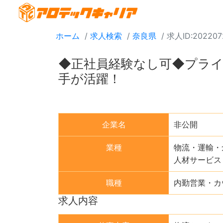
ホーム
求人検索
奈良県
求人ID:202207
◆正社員経験なし可◆プライ
手が活躍！
企業名
非公開
業種
物流・運輸・
人材サービス
職種
内勤営業・カ
求人内容