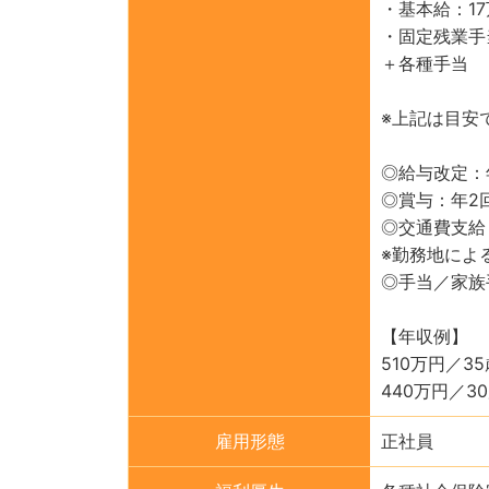
・基本給：1
・固定残業手
＋各種手当
※上記は目安
◎給与改定：
◎賞与：年2
◎交通費支給
※勤務地によ
◎手当／家族
【年収例】
510万円／3
440万円／3
雇用形態
正社員