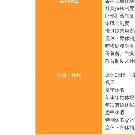
福利厚生
各種社会保険
社員持株制度
財形貯蓄制度
退職金制度
優良従業員表
産休・育休制
時短勤務制度
保養所／白浜
教育制度／社
休日・休暇
週休2日制（
祝日
夏季休暇
年末年始休暇
年次有給休暇
慶弔休暇
特別休暇など
産休・育休制