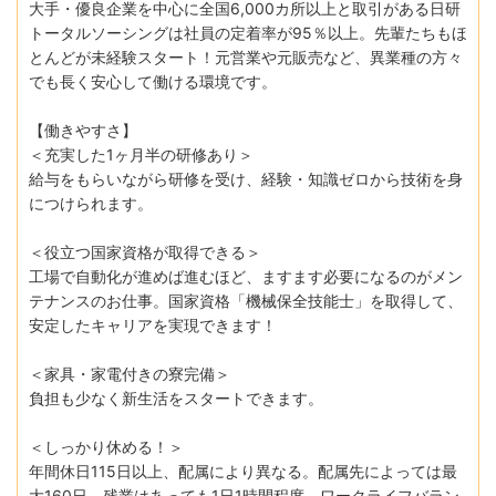
大手・優良企業を中心に全国6,000カ所以上と取引がある日研
トータルソーシングは社員の定着率が95％以上。先輩たちもほ
とんどが未経験スタート！元営業や元販売など、異業種の方々
でも長く安心して働ける環境です。
【働きやすさ】
＜充実した1ヶ月半の研修あり＞
給与をもらいながら研修を受け、経験・知識ゼロから技術を身
につけられます。
＜役立つ国家資格が取得できる＞
工場で自動化が進めば進むほど、ますます必要になるのがメン
テナンスのお仕事。国家資格「機械保全技能士」を取得して、
安定したキャリアを実現できます！
＜家具・家電付きの寮完備＞
負担も少なく新生活をスタートできます。
＜しっかり休める！＞
年間休日115日以上、配属により異なる。配属先によっては最
大160日。残業はあっても1日1時間程度。ワークライフバラン