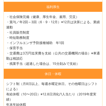
福利厚生
・社会保険完備（健康、厚生年金、雇用、労災）
・賞与／年2回～3回（6・9・12月）※12月は決算による。業績
連動
・社員販売制度
・時短勤務制度
・インフルエンザ予防接種補助 年1回
・保育⼿当
・交通費は3万円迄実費を支給（公共の交通機関の場合）※車通
勤は相談応
・残業手当（超過した場合は、15分刻みで支給）
休日・休暇
シフト制（⽉8⽇以上、毎週⽔曜定休⽇。その他曜日はシフト
による）
有給休暇（10〜20日）※12.8日消化/1人当たり（2019年度実
績）
年末年始休暇