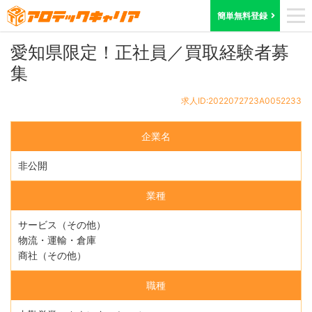
ホーム
求人検索
愛知県
求人ID:2022072723A0052233
簡単無料登録
愛知県限定！正社員／買取経験者募
集
求人ID:2022072723A0052233
企業名
非公開
業種
サービス（その他）
物流・運輸・倉庫
商社（その他）
職種