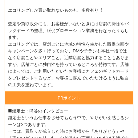
エコリングしか買い取れないものも、多数有り︕
査定や買取以外にも、お客様がいないときには店舗の掃除やバ
ックヤードの整理、販促プロモーション業務を行なったりもし
ます。
エコリングでは、店舗ごとに地域の特性を生かした販促企画や
キャンペーンを多く行っており、DMやチラシも本社一括では
なく店舗ごとやエリアごと。近隣店舗と協力することもありま
すが、店舗ごとに独自性を持っているところが特徴です。店舗
によっては、ご利用いただいたお客様にカフェのギフトカード
をプレゼントするなど、お客様に喜んでいただけるように独自
の工夫を重ねています。
PRポイント
■鑑定士：熊谷のインタビュー
鑑定士というお仕事をさせてもらう中で、やりがいを感じるシ
ーンは2つあります。
一つは、買取りが成立した時にお客様から「ありがとう」や
「家の中がスッキリした」など温かい言葉をいただける時です