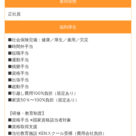
雇用形態
正社員
福利厚生
■社会保険完備：健康／厚生／雇用／労災
■時間外手当
■役職手当
■通勤手当
■残樂手当
■資格手当
■出張手当
■超動手当
■引越し費用100%負担（規定あり）
■家賃50％〜100%負担（規定あり）
【研修・教育制度】
■資格手当 ※国家資格該当者対象
■資格取得支援
■当社教育施設 KENスクール受構（費用会社負担）