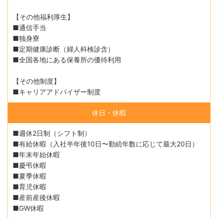
【その他福利厚生】
■通信手当
■独身寮
■定期健康診断（婦人科検診含）
■全国各地にある保養所の優待利用
【その他制度】
■キャリアアドバイザー制度
休日・休暇
■週休2日制（シフト制）
■有給休暇（入社半年後10日〜勤続年数に応じて最大20日）
■年末年始休暇
■慶弔休暇
■夏季休暇
■育児休暇
■産前産後休暇
■GW休暇