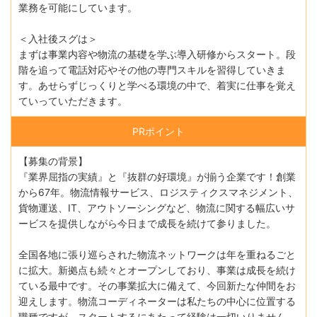
業務を可能にしています。
＜入社後スグは＞
まずは事業内容や物流の基礎を学ぶ導入研修からスタート。段
階を追って電話対応やその他の専門スキルを習得していきま
す。あせらずじっくりと学べる環境の中で、着実に仕事を覚え
ていっていただきます。
PRポイント
【募集の背景】
『業界屈指の実績』と『抜群の好環境』が揃う企業です！創業
から67年。物流情報サービス、ロジスティクスマネジメント、
貨物運送、IT、アウトソーシングなど、物流に関する幅広いサ
ービスを提供しながら今日まで成長を続けて参りました。
全国各地に張り巡らされた物流ネットワークは年を重ねるごと
に拡大。新拠点も続々とオープンしており、事業は成長を続け
ている最中です。その事業拡大に備えて、今回新たな仲間をお
迎えします。物流コーディネーターは私たちの中心に位置する
職種ですが、スタートするにあたって経験は一切いりません。