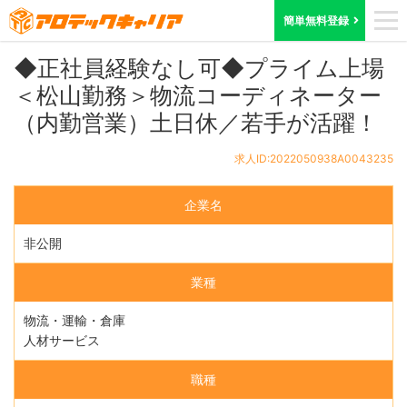
ホーム
求人検索
愛媛県
求人ID:2022050938A0043235
簡単無料登録
◆正社員経験なし可◆プライム上場
＜松山勤務＞物流コーディネーター
（内勤営業）土日休／若手が活躍！
求人ID:2022050938A0043235
企業名
非公開
業種
物流・運輸・倉庫
人材サービス
職種