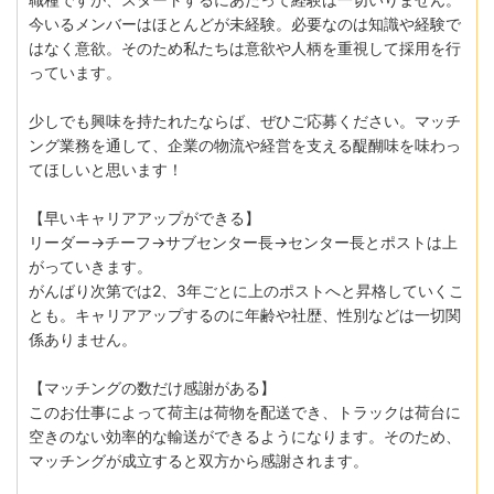
今いるメンバーはほとんどが未経験。必要なのは知識や経験で
はなく意欲。そのため私たちは意欲や人柄を重視して採用を行
っています。
少しでも興味を持たれたならば、ぜひご応募ください。マッチ
ング業務を通して、企業の物流や経営を支える醍醐味を味わっ
てほしいと思います！
【早いキャリアアップができる】
リーダー→チーフ→サブセンター長→センター長とポストは上
がっていきます。
がんばり次第では2、3年ごとに上のポストへと昇格していくこ
とも。キャリアアップするのに年齢や社歴、性別などは一切関
係ありません。
【マッチングの数だけ感謝がある】
このお仕事によって荷主は荷物を配送でき、トラックは荷台に
空きのない効率的な輸送ができるようになります。そのため、
マッチングが成立すると双方から感謝されます。