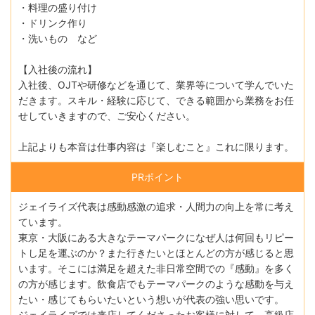
・料理の盛り付け
・ドリンク作り
・洗いもの など
【入社後の流れ】
入社後、OJTや研修などを通じて、業界等について学んでいた
だきます。スキル・経験に応じて、できる範囲から業務をお任
せしていきますので、ご安心ください。
上記よりも本音は仕事内容は『楽しむこと』これに限ります。
PRポイント
ジェイライズ代表は感動感激の追求・人間力の向上を常に考え
ています。
東京・大阪にある大きなテーマパークになぜ人は何回もリピー
トし足を運ぶのか？また行きたいとほとんどの方が感じると思
います。そこには満足を超えた非日常空間での『感動』を多く
の方が感じます。飲食店でもテーマパークのような感動を与え
たい・感じてもらいたいという想いが代表の強い思いです。
ジェイライズでは来店してくださったお客様に対して、高級店