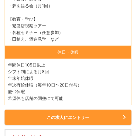
・夢を語る会（月1回）
【教育・学び】
・繁盛店視察ツアー
・各種セミナー（任意参加）
・田植え、酒造見学 など
休日・休暇
年間休日105日以上
シフト制による月8回
年末年始休暇
年次有給休暇（毎年10日〜20日付与）
慶弔休暇
希望休も店舗の調整にて可能
この求人にエントリー