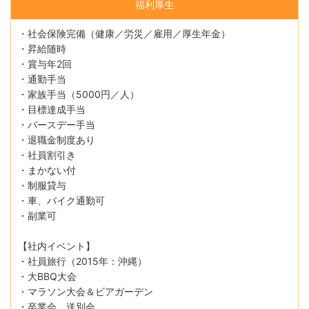
福利厚生
・社会保険完備（健康／労災／雇用／厚生年金）
・昇給随時
・賞与年2回
・通勤手当
・家族手当（5000円／人）
・目標達成手当
・バースデー手当
・退職金制度あり
・社員割引き
・まかない付
・制服貸与
・車、バイク通勤可
・副業可
【社内イベント】
・社員旅行（2015年：沖縄）
・大BBQ大会
・マラソン大会＆ビアガーデン
・卒業会、送別会