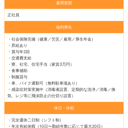
雇用形態
正社員
福利厚生
・社会保険完備（健康／労災／雇用／厚生年金）
・昇給あり
・賞与年2回
・交通費支給
・寮、社宅、住宅手当（家賃3万円）
・食事補助
・制服貸与
・車、バイク通勤可（無料駐車場あり）
・感染症対策実施中（消毒液設置、定期的な洗浄／消毒／換
気、レジ等に飛沫防止の仕切り設置）
休日・休暇
・完全週休二日制（シフト制）
・年次有給休暇（10日〜勤続年数に応じて最大20日）