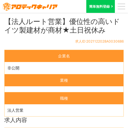
ホーム
求人検索
兵庫県
求人ID:2021122028A0030686
簡単無料登録
【法人ルート営業】優位性の高いド
イツ製建材が商材★土日祝休み
求人ID:2021122028A0030686
企業名
非公開
業種
職種
法人営業
求人内容