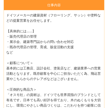
仕事内容
ドイツメーカーの建築資材（フローリング、サッシ）や塗料な
どの提案営業をお任せします。
【具体的には……】
・販売代理店の管理
・展示会、建築専門誌からの問い合わせ対応
・既存代理店の管理、育成、販促活動の支援
など
＜顧客について＞
基本的には工務店、設計会社、塗装店など、建築業界への営業
活動となります。既存顧客を中心にご担当いただく為、飛込営
業やこちらからのテレアポなどはございません。
＜圧倒的な商品力＞
「オスモ社」の資材は、ドイツでも世界屈指のブランドとして
有名です。日本でも高い好評を得ており、木のぬくもりを大切
にし、環境にやさしい商品づくりは、こだわりを持つ顧客に信