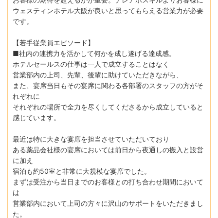
ウェスティンホテル大阪が良いと思ってもらえる営業力が必要
です。
【若手従業員エピソード】
■社内の連携力を活かして何かを成し遂げる達成感。
ホテルセールスの仕事は一人で成立することはなく
営業部内の上司、先輩、後輩に助けていただきながら、
また、宴席当日もその宴席に関わる各部署のスタッフの方がそ
れぞれに
それぞれの場所で全力を尽くしてくださるから成立していると
感じています。
最近は特に大きな宴席を担当させていただいており
ある薬品会社様の宴席においては前日から夜通しの搬入と設営
に加え
宿泊も約50室と非常に大規模な宴席でした。
まずは受注から当日までのお客様との打ち合わせ期間において
は
営業部内において上司の方々に沢山のサポートをいただきまし
た。