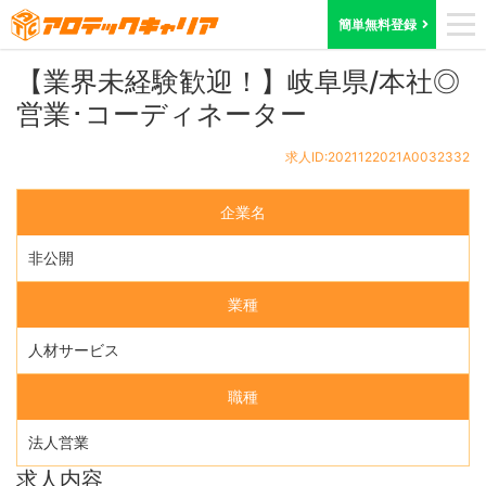
ホーム
求人検索
岐阜県
求人ID:2021122021A0032332
簡単無料登録
【業界未経験歓迎！】岐阜県/本社◎
営業･コーディネーター
求人ID:2021122021A0032332
企業名
非公開
業種
人材サービス
職種
法人営業
求人内容