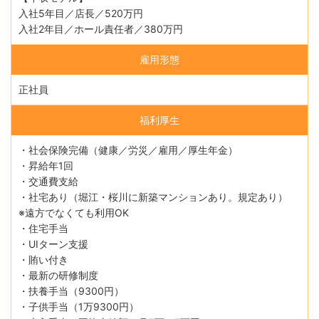
入社5年目／店長／520万円
入社2年目／ホール責任者／380万円
雇用形態
正社員
福利厚生
・社会保険完備（健康／労災／雇用／厚生年金）
・昇給年1回
・交通費支給
・社宅あり（堀江・桜川に新築マンションあり。規定あり）
※遠方でなくても利用OK
・住宅手当
・UIターン支援
・賄い付き
・最新の研修制度
・扶養手当（9300円）
・子供手当（1万9300円）