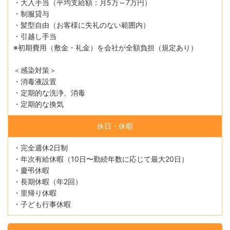
・大入手当（平均支給額：月5万～7万円）
・制服貸与
・髪型自由（お客様に失礼のない範囲内）
・引越し手当
※初期費用（敷金・礼金）を会社が全額負担（規定あり）
＜感染対策＞
・消毒液設置
・定期的な洗浄、消毒
・定期的な換気
休日・休暇
・完全週休2日制
・年次有給休暇（10日〜勤続年数に応じて最大20日）
・慶弔休暇
・長期休暇（年2回）
・里帰り休暇
・子ども行事休暇