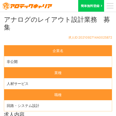
ホーム
求人検索
神奈川県
求人ID:2021092714A0025872
簡単無料登録
アナログのレイアウト設計業務 募
集
求人ID:2021092714A0025872
企業名
非公開
業種
人材サービス
職種
回路・システム設計
求人内容