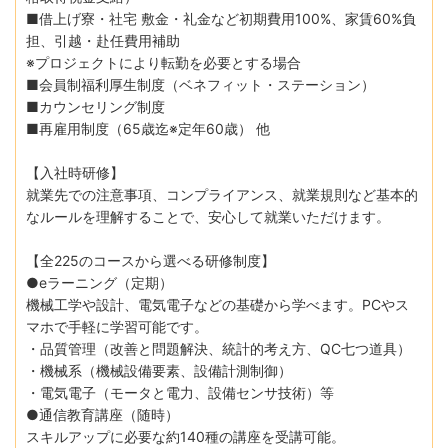
■借上げ寮・社宅 敷金・礼金など初期費用100%、家賃60%負
担、引越・赴任費用補助
※プロジェクトにより転勤を必要とする場合
■会員制福利厚生制度（ベネフィット・ステーション）
■カウンセリング制度
■再雇用制度（65歳迄※定年60歳） 他
【入社時研修】
就業先での注意事項、コンプライアンス、就業規則など基本的
なルールを理解することで、安心して就業いただけます。
【全225のコースから選べる研修制度】
●eラーニング（定期）
機械工学や設計、電気電子などの基礎から学べます。PCやス
マホで手軽に学習可能です。
・品質管理（改善と問題解決、統計的考え方、QC七つ道具）
・機械系（機械設備要素、設備計測制御）
・電気電子（モータと電力、設備センサ技術）等
●通信教育講座（随時）
スキルアップに必要な約140種の講座を受講可能。