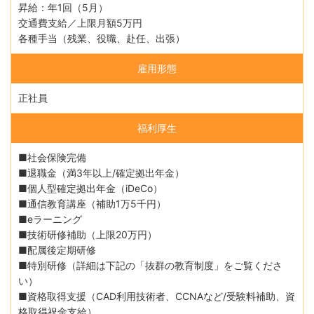
昇給：年1回（5月）
交通費支給／上限月額5万円
各種手当（残業、役職、赴任、出張）
雇用形態
正社員
福利厚生
■社会保険完備
■退職金（満3年以上/確定拠出年金）
■個人型確定拠出年金（iDeCo）
■通信教育講座（補助1万5千円）
■eラーニング
■技術研修補助（上限20万円）
■配属後定期研修
■特別研修（詳細は下記の「抜群の教育制度」をご覧くださ
い）
■資格取得支援（CAD利用技術者、CCNAなど/受験料補助、資
格取得祝金支給）