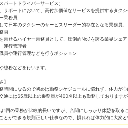
キスパートドライバーサービス）
、サポートにおいて、高付加価値なサービスを提供するタクシ
ー乗務員
して日本のタクシーのサービスリーダー的存在となる乗務員。
務員
を乗せるハイヤー乗務員として、圧倒的No.1を誇る業界シェ
、運行管理者
職員や運行管理などを行うポジション
や総務などを行います。
さ】
務時間になるので初めは勤務シケジュールに慣れず、体力が心
交通には65歳以上の乗務員が400名以上も勤務しております
は1回の乗務が比較的長いですが、合間にしっかり休憩を取る
ことができる規則正しい仕事なので、慣れれば体力的に大変と