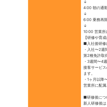
↓
4:00 朝の
↓
6:00 乗務再
↓
10:00 
【研修や育成
■入社後研修
・入社〜2週
第2種免許取
・3週間〜4
接客サービス
ます。
・1ヶ月以降
営業所に配属
■研修後につ
新人研修後は