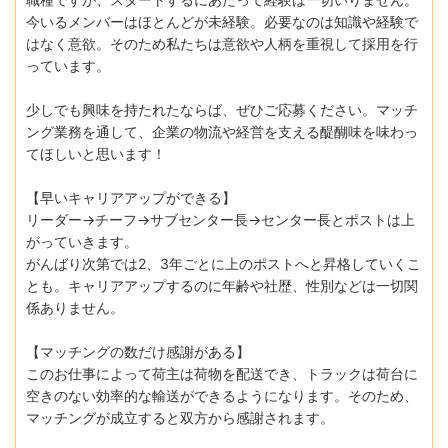
今いるメンバーはほとんどが未経験。必要なのは知識や経験で
はなく意欲。そのため私たちは意欲や人柄を重視して採用を行
っています。
少しでも興味を持たれたならば、ぜひご応募ください。マッチ
ング業務を通して、企業の物流や経営を支える醍醐味を味わっ
てほしいと思います！
【早いキャリアアップができる】
リーダー→チーフ→サブセンター長→センター長とポストは上
がっていきます。
がんばり次第では2、3年ごとに上のポストへと昇格していくこ
とも。キャリアアップするのに年齢や社歴、性別などは一切関
係ありません。
【マッチングの数だけ感謝がある】
このお仕事によって荷主は荷物を配送でき、トラックは荷台に
空きのない効率的な輸送ができるようになります。そのため、
マッチングが成立すると双方から感謝されます。