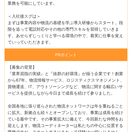
業務を可能にしています。
＜入社後スグは＞
まずは事業内容や物流の基礎を学ぶ導入研修からスタート。段
階を追って電話対応やその他の専門スキルを習得していきま
す。あせらずじっくりと学べる環境の中で、着実に仕事を覚え
ていっていただきます。
PRポイント
【募集の背景】
『業界屈指の実績』と『抜群の好環境』が揃う企業です！創業
から67年。物流情報サービス、ロジスティクスマネジメント、
貨物運送、IT、アウトソーシングなど、物流に関する幅広いサ
ービスを提供しながら今日まで成長を続けて参りました。
全国各地に張り巡らされた物流ネットワークは年を重ねるごと
に拡大。新拠点も続々とオープンしており、事業は成長を続け
ている最中です。その事業拡大に備えて、今回新たな仲間をお
迎えします。物流コーディネーターは私たちの中心に位置する
職種ですが、スタートするにあたって経験は一切いりません。