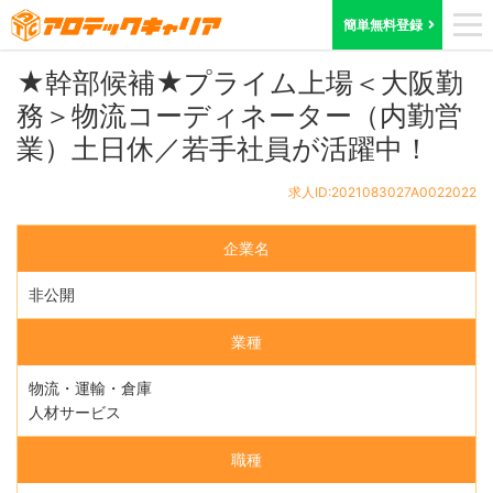
ホーム
求人検索
大阪府
求人ID:2021083027A0022022
簡単無料登録
★幹部候補★プライム上場＜大阪勤
務＞物流コーディネーター（内勤営
業）土日休／若手社員が活躍中！
求人ID:2021083027A0022022
企業名
非公開
業種
物流・運輸・倉庫
人材サービス
職種