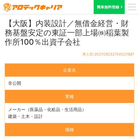
ホーム
求人検索
大阪府
求人ID:2021082327A0021887
簡単無料登録
【大阪】内装設計／無借金経営・財
務基盤安定の東証一部上場㈱稲葉製
作所100％出資子会社
求人ID:2021082327A0021887
企業名
非公開
業種
メーカー（医薬品・化粧品・生活用品）
建築・土木・設計
職種