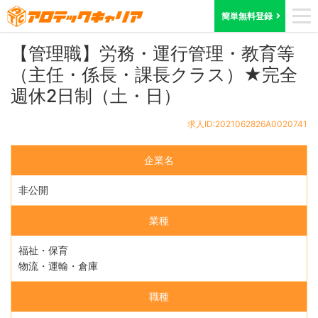
ホーム
求人検索
京都府
求人ID:2021062826A0020741
簡単無料登録
【管理職】労務・運行管理・教育等
（主任・係長・課長クラス）★完全
週休2日制（土・日）
求人ID:2021062826A0020741
企業名
非公開
業種
福祉・保育
物流・運輸・倉庫
職種