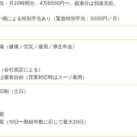
当：月20時間分、4万6500円〜。超過分は別途支給。
ナ禍による特別手当あり（緊急特別手当：5000円／月）
備（健康／労災／雇用／厚生年金）
（会社規定による）
は服装自由（営業対応時はスーツ着用）
日制（土日）
暇
暇（10日〜勤続年数に応じて最大20日）