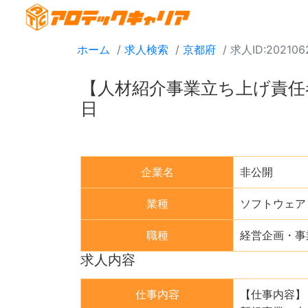
ホーム
求人検索
京都府
求人ID:202106
【人材紹介事業立ち上げ責任
日
企業名
非公開
業種
ソフトウェア
職種
経営企画・事
求人内容
仕事内容
【仕事内容】