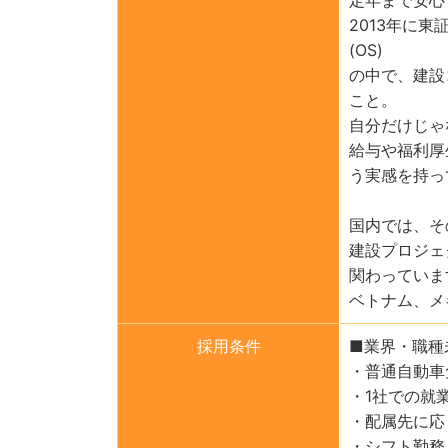
2013年に
(OS)
の中で、建設
こと。
自分だけじゃ
給与や福利厚
う実感を持っ
国内では、そ
建設プロジェ
関わっていま
ベトナム、メ
採用条件
■業界・職種
・普通自動車
・1社での就
・配属先に応
・シフト勤務