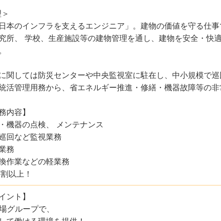
理＞
日本のインフラを支えるエンジニア」。建物の価値を守る仕事
究所、 学校、生産施設等の建物管理を通し、建物を安全・快
。
に関しては防災センターや中央監視室に駐在し、中小規模で巡
統活管理用務から、省エネルギー推進・修繕・機器故障等の非
務内容】
・機器の点検、 メンテナンス
巡回など監視業務
業務
換作業などの軽業務
9割以上！
イント】
場グループで、
して働ける環境を提供！