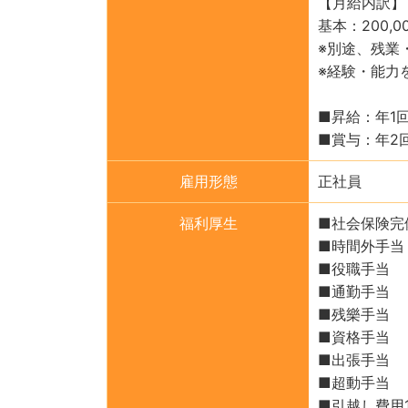
【月給内訳】
基本：200,
※別途、残業
※経験・能力
■昇給：年1
■賞与：年2
雇用形態
正社員
福利厚生
■社会保険完
■時間外手当
■役職手当
■通勤手当
■残樂手当
■資格手当
■出張手当
■超動手当
■引越し費用