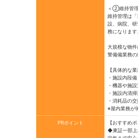
＜②維持管
維持管理は「
設、病院、研
務になります
大規模な物件
警備備業務の
【具体的な業
・施設内段備
・機器や施設
・施設内清掃
・消耗品の交
※屋内業務が
PRポイント
【おすすめポ
◆東証一部上
定年まで安心