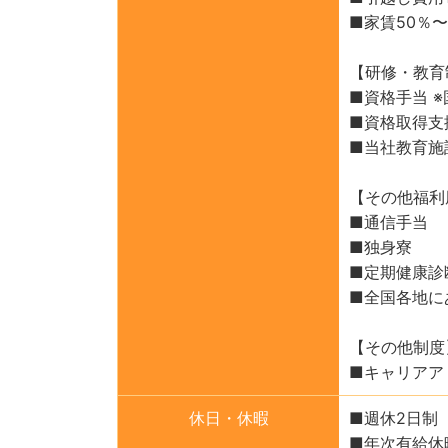
■家賃50％〜
【研修・教育
■資格手当 
■資格取得支
■当社教育施設
【その他福利
■通信手当
■独身寮
■定期健康診
■全国各地に
【その他制度
■キャリアア
休日・休暇
■週休2日制
■年次有給休