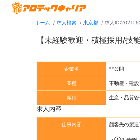
ホーム
求人検索
東京都
求人ID:202106
【未経験歓迎・積極採用/技
企業名
非公開
業種
不動産・建設
職種
生産・品質管
求人内容
仕事内容
顧客先の製造
＜①生産管