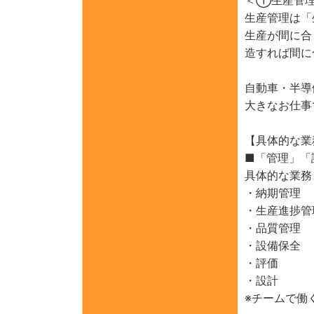
生産管理は「
生産が間に合
造すれば間に
自動車・半導
大きなお仕事
【具体的な業
■「管理」「
具体的な業務
・納期管理
・生産進捗管
・品質管理
・設備保全
・評価
・設計
※チームで働