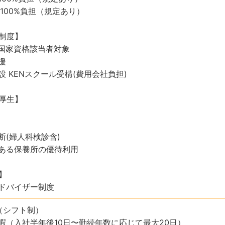
100%負担（規定あり）
制度】
※国家資格該当者対象
援
 KENスクール受構(費用会社負担)
厚生】
断(婦人科検診含)
ある保養所の優待利用
】
ドバイザー制度
（シフト制）
暇（入社半年後10日〜勤続年数に応じて最大20日）