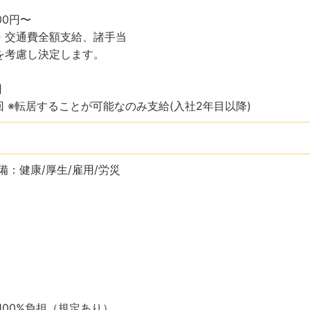
000円〜
・交通費全額支給、諸手当
を考慮し決定します。
回
回 ※転居することが可能なのみ支給(入社2年目以降)
備：健康/厚生/雇用/労災
100%負担（規定あり）