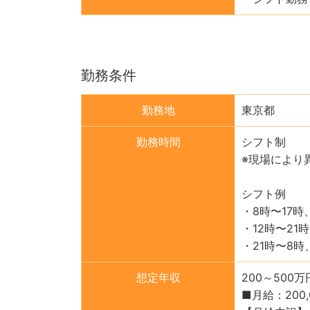
勤務条件
勤務地
東京都
勤務時間
シフト制
※現場により
シフト例
・8時〜17
・12時〜21
・21時〜8時
想定年収
200～500万
■月給：200,