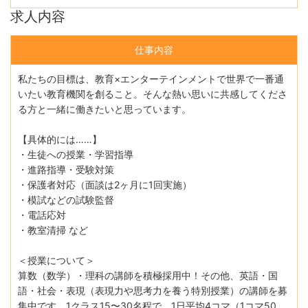
求人内容
仕事内容
私たちの目標は、教育×エンターテインメントで世界で一番通
いたい教育機関を創ること。そんな熱い思いに共感してくださ
る方と一緒に働きたいと思っています。
【具体的には……】
・⽣徒への授業・学習指導
・進路指導・受験対策
・保護者対応（⾯談は2ヶ⽉に1回実施）
・模試などの試験監督
・電話応対
・教室清掃 など
＜授業について＞
算数（数学）・理科の講師を積極採⽤中！その他、英語・国
語・社会・表現（表現⼒や思考⼒を養う特別授業）の講師を募
集中です。1クラス15〜30名程で、1⽇平均4コマ（1コマ50