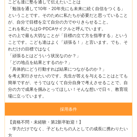
こども達に塾を通して伝えたいことは
「勉強を通して10年・20年先にも未来に続く⾃信をつくる」
ということです。そのために私たちが必要だと思っていること
が、⾃分で⽬標を⽴て⾃分の⼒でやりきらせること。
これを私たちはG-PDCAサイクルと呼んでいます。
その上で最も⼤切なことが「⽬標の⽴て⽅を指導する」という
ことです。こども達はよく「頑張る！」と⾔います。でも、そ
れだけの⽬標ではなく
「頑張るとはどういう状況なのか？」
「どの地点を結果とするのか？」
「具体的にどう⾏動すれば結果につながるのか？」
を考え実⾏させたいのです。先⽣が答えを与えることはとても
簡単ですが、そうではなくて⾃分⾃⾝で考えさせることで、⾃
分の⼒で成果を掴みとってほしい！そんな想いで⽇々、教育現
場に⽴っています。
採用条件
【資格不問・未経験・第2新卒歓迎！】
・学⼒だけでなく、⼦どもたちの⼈としての成⻑に携わりたい
⽅