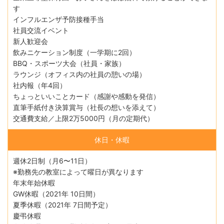
す
インフルエンザ予防接種手当
社員交流イベント
新人歓迎会
飲みニケーション制度（一学期に2回）
BBQ・スポーツ大会（社員・家族）
ラウンジ（オフィス内の社員の憩いの場）
社内報（年4回）
ちょっといいことカード（感謝や感動を発信）
直筆手紙付き決算賞与（社長の想いを添えて）
交通費支給／上限2万5000円（月の定期代）
休日・休暇
週休2日制（⽉6〜11⽇）
※勤務先の教室によって曜⽇が異なります
年末年始休暇
GW休暇（2021年 10日間）
夏季休暇（2021年 7⽇間予定）
慶弔休暇