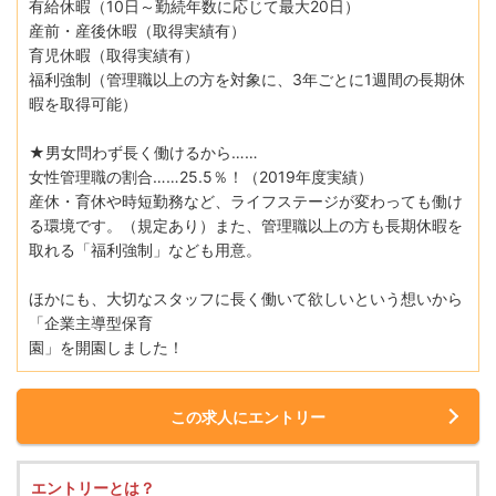
有給休暇（10日～勤続年数に応じて最大20日）
産前・産後休暇（取得実績有）
育児休暇（取得実績有）
福利強制（管理職以上の⽅を対象に、3年ごとに1週間の⻑期休
暇を取得可能）
★男⼥問わず⻑く働けるから……
⼥性管理職の割合……25.5％！（2019年度実績）
産休・育休や時短勤務など、ライフステージが変わっても働け
る環境です。（規定あり）また、管理職以上の⽅も⻑期休暇を
取れる「福利強制」なども⽤意。
ほかにも、⼤切なスタッフに⻑く働いて欲しいという想いから
「企業主導型保育
園」を開園しました！
この求人にエントリー
エントリーとは？