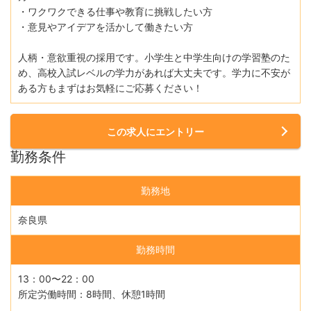
・ワクワクできる仕事や教育に挑戦したい⽅
・意⾒やアイデアを活かして働きたい⽅
⼈柄・意欲重視の採⽤です。⼩学⽣と中学⽣向けの学習塾のた
め、⾼校⼊試レベルの学⼒があれば⼤丈夫です。学⼒に不安が
ある⽅もまずはお気軽にご応募ください！
この求人にエントリー
勤務条件
勤務地
奈良県
勤務時間
13：00〜22：00
所定労働時間：8時間、休憩1時間