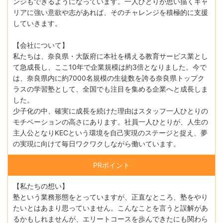
ンジもできるようになっています。⼀⼈ひとりが思い描くキャ
リアに強い意欲や志があれば、そのチャレンジを積極的に⽀援
していきます。
【会社について】
私たちは、奈良県・⼤阪府に本社を構える教育サービス業とし
て急成⻑し、ここ10年で企業規模は約3倍となりました。今で
は、奈良県内に約7000名規模の⽣徒数を誇る奈良県トップク
ラスの学習塾として、全国でも注⽬を集める企業へと成⻑しま
した。
少⼦化の中、確実に成⻑を続けた理由はスタッフ⼀⼈ひとりの
モチベーションの⾼さにあります。社員⼀⼈ひとりが、⼈⽣の
主⼈公となりKECという環境を⾃⼰実現のステージと捉え、夢
の実現に向けて毎⽇ワクワクしながら働いています。
PRポイント
【私たちの想い】
塾という業務形態をとっていますが、正直なところ、塾をやり
たいとはあまり思っていません。こんなことを言うと誤解があ
るかもしれませんが、エリートコースを歩んできたにも関わら