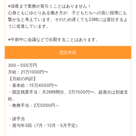
※深夜まで業務が⻑引くことはありません！
⼼⾝ともにゆとりある働き⽅が、⼦どもたちへの良い指導にも
繋がると考えています。そのため遅くても23時には退社するよ
うに促進しています。
※午前中に会議などで出勤することはあります。
想定年収
300～550万円
月給：21万1000円〜
【月給の内訳】
・基本給：15万4500円〜
・固定残業手当：月26時間分、3万1500円〜。超過分は別途支
給。
・教務手当：2万5000円～
・諸⼿当
・賞与年3回（7月・12月・5月予定）