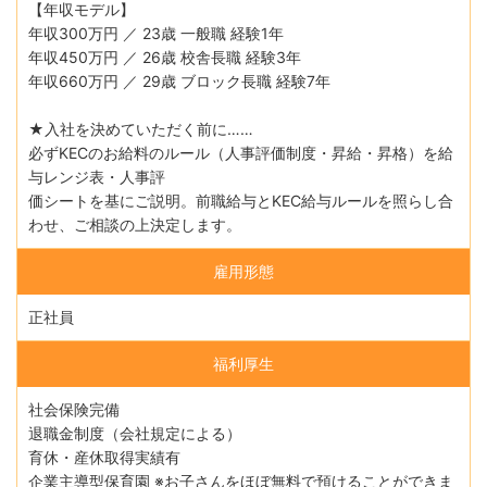
【年収モデル】
年収300万円 ／ 23歳 一般職 経験1年
年収450万円 ／ 26歳 校舎長職 経験3年
年収660万円 ／ 29歳 ブロック長職 経験7年
★⼊社を決めていただく前に……
必ずKECのお給料のルール（⼈事評価制度・昇給・昇格）を給
与レンジ表・⼈事評
価シートを基にご説明。前職給与とKEC給与ルールを照らし合
わせ、ご相談の上決定します。
雇用形態
正社員
福利厚生
社会保険完備
退職金制度（会社規定による）
育休・産休取得実績有
企業主導型保育園 ※お子さんをほぼ無料で預けることができま