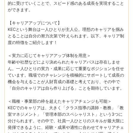
的に受けていくことで、スピード感のある成長を実現すること
ができます。
【キャリアアップについて】
KECという舞台は⼀⼈ひとりが主⼈公。理想のキャリアを掴み
とることは⾃分の努⼒次第で叶えられます。以下、キャリア制
度の特徴をご紹介します！
＜実⼒に応じてキャリアアップ体制を⽤意＞
年齢や社歴などにより決められたキャリアパスは存在しませ
ん。⼀⼈ひとりの実⼒・成果に応じて重要なポジションを任せ
ています。職場でのチャレンジを積極的にサポートして成⻑の
機会を与えることが⼈財育成の基礎と考えており、その中で
「⾃分のキャリアは⾃ら作り上げる」ことを期待しています。
＜職種・事業部の枠を超えたキャリアチェンジも可能＞
KECでのキャリアは、⼤きく「クラス指導の講師・教務」「教
室マネジメント」「管理本部のスペシャリスト」という3つに
分けられます。その中で、社員⼀⼈ひとりのスキルが最⼤限に
発揮できるように、経験・成果や適性に合わせてキャリアチェ