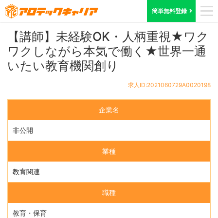
ホーム
求人検索
奈良県
求人ID:2021060729A0020198
簡単無料登録
【講師】未経験OK・人柄重視★ワク
ワクしながら本気で働く★世界一通
いたい教育機関創り
求人ID:2021060729A0020198
企業名
非公開
業種
教育関連
職種
教育・保育