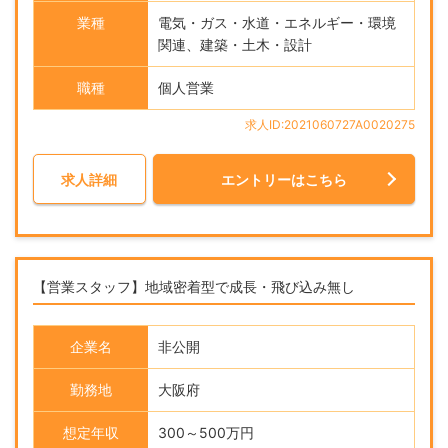
業種
電気・ガス・水道・エネルギー・環境
関連、建築・土木・設計
職種
個人営業
求人ID:2021060727A0020275
求人詳細
エントリーはこちら
【営業スタッフ】地域密着型で成長・飛び込み無し
企業名
非公開
勤務地
大阪府
想定年収
300～500万円