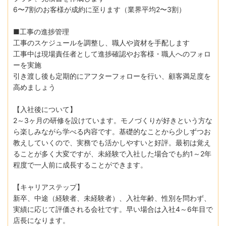
6〜7割のお客様が成約に至ります（業界平均2〜3割）
■工事の進捗管理
工事のスケジュールを調整し、職人や資材を手配します
工事中は現場責任者として進捗確認やお客様・職人へのフォロ
ーを実施
引き渡し後も定期的にアフターフォローを行い、顧客満足度を
高めましょう
【入社後について】
2～3ヶ月の研修を設けています。モノづくりが好きという方な
ら楽しみながら学べる内容です。基礎的なことから少しずつお
教えしていくので、実務でも活かしやすいと好評。最初は覚え
ることが多く大変ですが、未経験で入社した場合でも約1～2年
程度で一人前に成長することができます。
【キャリアステップ】
新卒、中途（経験者、未経験者）、入社年齢、性別を問わず、
実績に応じて評価される会社です。早い場合は入社4～6年目で
店長になります。