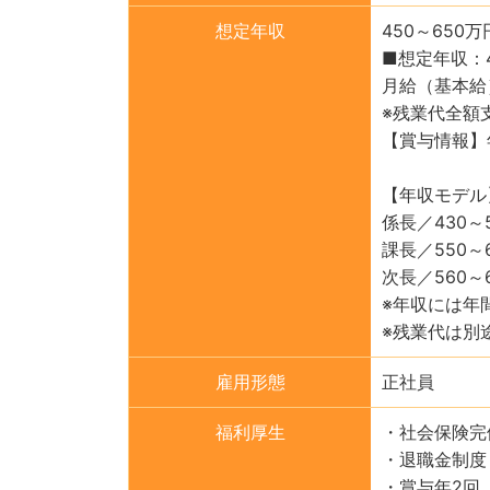
想定年収
450～650万
■想定年収：4
月給（基本給
※残業代全額
【賞与情報】年
【年収モデル
係長／430～
課長／550～
次長／560～
※年収には年
※残業代は別
雇用形態
正社員
福利厚生
・社会保険完
・退職金制度
・賞与年2回（