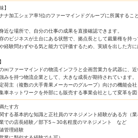
味】
ナナ加工シェア率1位のファーマインドグループに所属するこ
身近な場所で、自分の仕事の成果を直接確認できます。
存のビジネスが土台にある状態で、拠点長として裁量権を持っ
や経験問わずやる気と能力で評価するため、実績を出した方に
】
の㈱ファーマインドの物流インフラと企画営業力を武器に、近
強みを持つ物流企業として、大きな成長が期待されています。
定荷主（複数の大手青果メーカーのグループ）向けの機能会社
集車ネットワークを外部にも販売する事業会社として変革を図
満たす方
関する基本的な知識と正社員のマネジメント経験がある方（業
業での店長経験／部下5～30名程度のマネジメント など
値管理経験
営業に類似する経験でも可）