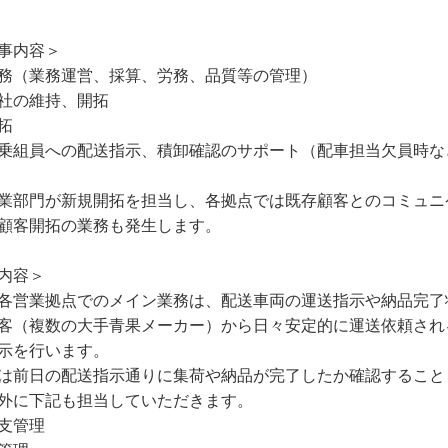
事内容＞
務（業務運営、採算、労務、品質等の管理）
社の維持、開拓
拓
乗組員への配送指示、積卸確認のサポート（配車担当欠員時
業部門が新規開拓を担当し、各拠点では既存顧客とのコミュニ
規顧客開拓の業務も発生します。
内容＞
各営業拠点でのメイン業務は、配送車両の運送指示や納品完了
客（複数の大手青果メーカー）から日々安定的に運送依頼され
示を行います。
は前日の配送指示通りに集荷や納品が完了したか確認すること
外に下記も担当していただきます。
支管理