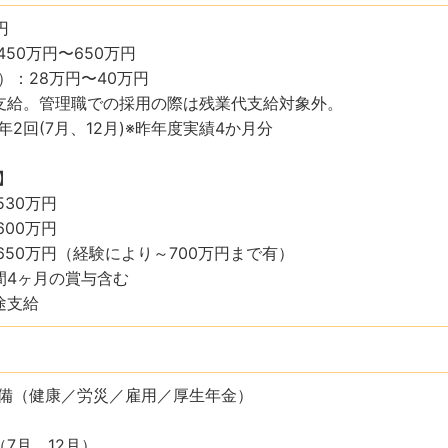
円
50万円〜650万円
）：28万円〜40万円
支給。管理職での採用の際は残業代支給対象外。
2回(7月、12月)※昨年度実績4か月分
】
530万円
600万円
650万円（経験により～700万円まで有）
間4ヶ月の賞与含む
途支給
備（健康／労災／雇用／厚生年金）
7月、12月）