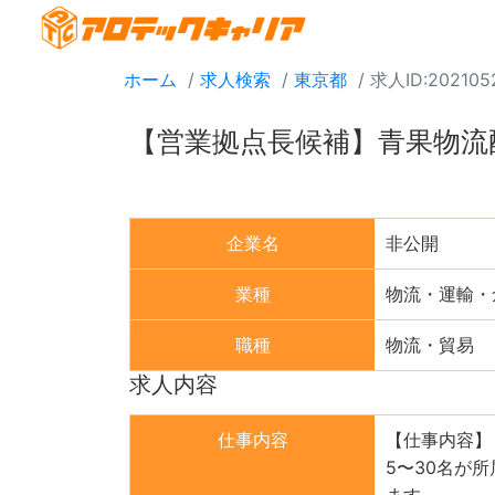
ホーム
求人検索
東京都
求人ID:202105
【営業拠点長候補】青果物流
企業名
非公開
業種
物流・運輸・
職種
物流・貿易
求人内容
仕事内容
【仕事内容】
5〜30名が
ます。