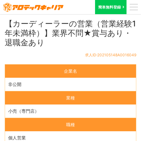
ホーム
求人検索
茨城県
求人ID:202105148A0016049
簡単無料登録
【カーディーラーの営業（営業経験1
年未満枠）】業界不問★賞与あり・
退職金あり
求人ID:202105148A0016049
企業名
非公開
業種
小売（専門店）
職種
個人営業