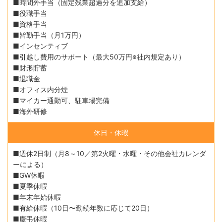
■時間外手当（固定残業超過分を追加支給）
■役職手当
■資格手当
■皆勤手当（月1万円）
■インセンティブ
■引越し費用のサポート（最大50万円※社内規定あり）
■財形貯蓄
■退職金
■オフィス内分煙
■マイカー通勤可、駐車場完備
■海外研修
休日・休暇
■週休2日制（月8～10／第2火曜・水曜・その他会社カレンダ
ーによる）
■GW休暇
■夏季休暇
■年末年始休暇
■有給休暇（10日〜勤続年数に応じて20日）
■慶弔休暇