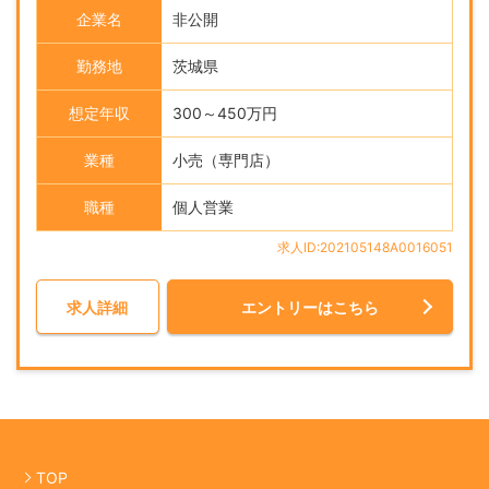
企業名
非公開
勤務地
茨城県
想定年収
300～450万円
業種
小売（専門店）
職種
個人営業
求人ID:202105148A0016051
求人詳細
エントリーはこちら
TOP