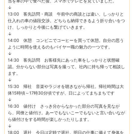
当を車の中で食べた後、スマホでテレビを見ていました。
↓
13:00 客先訪問・商談 午前中の商談とは違い、しっかりと
仕入れの車の値段交渉。どちらも納得できるよう折り合いをつ
け、しっかりと今後にも繋げていきます。
↓
14:00 休憩 コンビニでコーヒーを買って休憩。自分の思う
ように時間を使えるのもバイヤー職の魅力の一つです。
↓
14:30 客先訪問 お客様先にあった車をしっかりと状態確
認。分からない部分は写真を撮って、社内に持ち帰って相談し
ます。
↓
15:30 帰社 音楽やラジオを聴きながら帰社。帰社時間は大
体15時頃～17時30分頃ですが、日によってまちまちです
↓
16:30 値付け さっき分からなかった部分の写真を見なが
ら、同僚と値付け。あーでもないこーでもないと言い合いなが
ら値付けをする時間が楽しかったりします。
↓
18:00 退社 今日は定時で退社。明日の仕事に備えて身体を