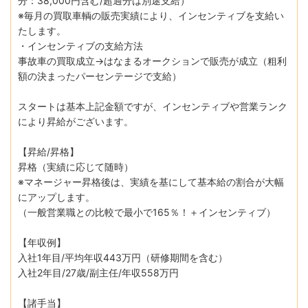
分：38,000円含む/超過分は別途支給）
※毎月の買取車輌の販売実績により、インセンティブを支給い
たします。
・インセンティブの支給方法
事故車の買取成立→はなまるオークションで販売が成立（粗利
額の決まったパーセンテージで支給）
スタートは基本上記金額ですが、インセンティブや営業ランク
により昇給がございます。
【昇給/昇格】
昇格（実績に応じて随時）
※マネージャー昇格後は、実績を基にして基本給の割合が大幅
にアップします。
（一般営業職との比較で最小で165％！＋インセンティブ）
【年収例】
入社1年目/平均年収443万円（研修期間を含む）
入社2年目/27歳/副主任/年収558万円
【諸手当】