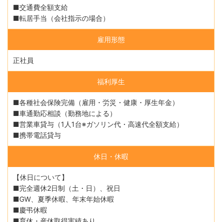
■交通費全額支給
■転居手当（会社指示の場合）
雇用形態
正社員
福利厚生
■各種社会保険完備（雇用・労災・健康・厚生年金）
■車通勤応相談（勤務地による）
■営業車貸与（1人1台※ガソリン代・高速代全額支給）
■携帯電話貸与
休日・休暇
【休日について】
■完全週休2日制（土・日）、祝日
■GW、夏季休暇、年末年始休暇
■慶弔休暇
■育休・産休取得実績あり