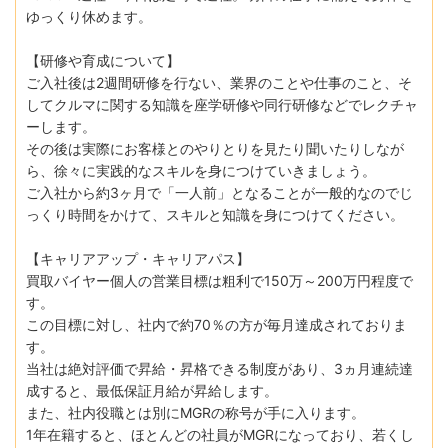
ゆっくり休めます。
【研修や育成について】
ご入社後は2週間研修を行ない、業界のことや仕事のこと、そ
してクルマに関する知識を座学研修や同行研修などでレクチャ
ーします。
その後は実際にお客様とのやりとりを見たり聞いたりしなが
ら、徐々に実践的なスキルを身につけていきましょう。
ご入社から約3ヶ月で「一人前」となることが一般的なのでじ
っくり時間をかけて、スキルと知識を身につけてください。
【キャリアアップ・キャリアパス】
買取バイヤー個人の営業目標は粗利で150万～200万円程度で
す。
この目標に対し、社内で約70％の方が毎月達成されておりま
す。
当社は絶対評価で昇給・昇格できる制度があり、3ヵ月連続達
成すると、最低保証月給が昇給します。
また、社内役職とは別にMGRの称号が手に入ります。
1年在籍すると、ほとんどの社員がMGRになっており、若くし