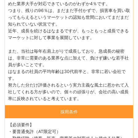
めた業界大手が対応できているのがわずか4％です。
つまり、残りの96％は、まだまだ手付かずで、損害車を買い取
ってもらえるというマーケットの認知も世間においてまだまだ
知られていない状況です。
近年、成長を続けるはなまるですが、もっともっと成長できる
マーケットに対して事業を展開しています。
また、当社は毎年右肩上がりで成長しており、急成長の秘密
は、非常に需要のある業界な点に加えて、負けず嫌いな若手社
員が多いことです。
はなまるの社員の平均年齢は30代前半と、非常に若い会社で
す。
努力した分だけ評価されるという実力主義な風土に惹かれて入
社してくれる方が多いので、個々の頑張りが、会社の高い成長
率に反映されていると考えています。
採用条件
【必須要件】
・要普通免許（AT限定可）