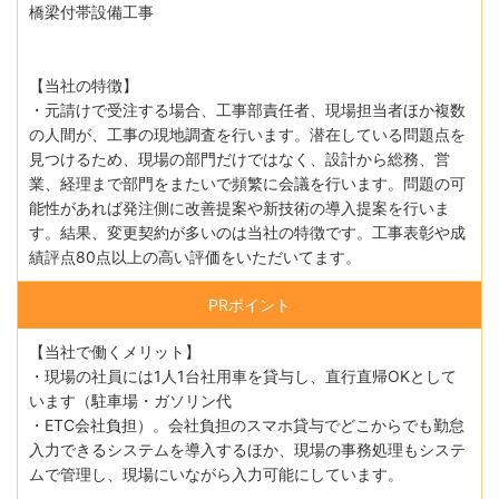
橋梁付帯設備工事
【当社の特徴】
・元請けで受注する場合、工事部責任者、現場担当者ほか複数
の人間が、工事の現地調査を行います。潜在している問題点を
見つけるため、現場の部門だけではなく、設計から総務、営
業、経理まで部門をまたいで頻繁に会議を行います。問題の可
能性があれば発注側に改善提案や新技術の導入提案を行いま
す。結果、変更契約が多いのは当社の特徴です。工事表彰や成
績評点80点以上の高い評価をいただいてます。
PRポイント
【当社で働くメリット】
・現場の社員には1人1台社用車を貸与し、直行直帰OKとして
います（駐車場・ガソリン代
・ETC会社負担）。会社負担のスマホ貸与でどこからでも勤怠
入力できるシステムを導入するほか、現場の事務処理もシステ
ムで管理し、現場にいながら入力可能にしています。