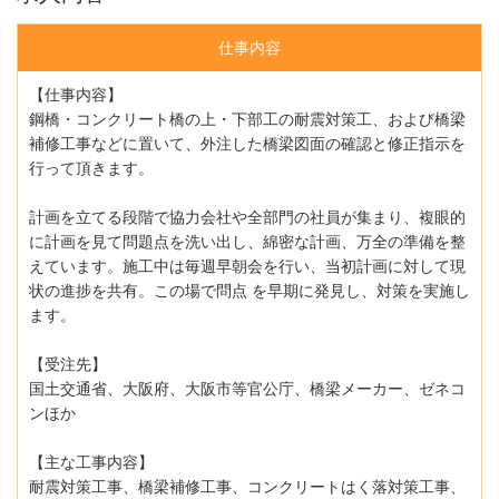
仕事内容
【仕事内容】
鋼橋・コンクリート橋の上・下部工の耐震対策工、および橋梁
補修工事などに置いて、外注した橋梁図面の確認と修正指示を
行って頂きます。
計画を立てる段階で協力会社や全部門の社員が集まり、複眼的
に計画を見て問題点を洗い出し、綿密な計画、万全の準備を整
えています。施工中は毎週早朝会を行い、当初計画に対して現
状の進捗を共有。この場で問点 を早期に発見し、対策を実施し
ます。
【受注先】
国土交通省、大阪府、大阪市等官公庁、橋梁メーカー、ゼネコ
ンほか
【主な工事内容】
耐震対策工事、橋梁補修工事、コンクリートはく落対策工事、