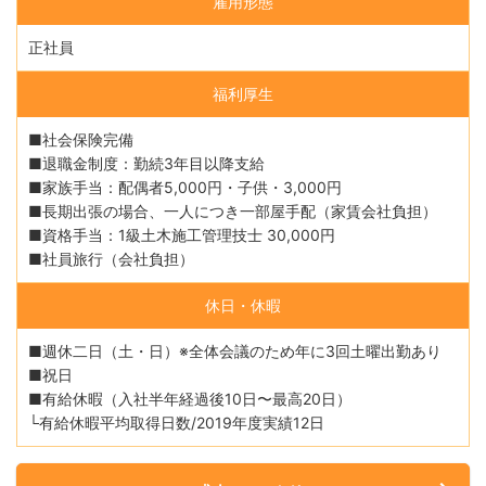
雇用形態
正社員
福利厚生
■社会保険完備
■退職金制度：勤続3年目以降支給
■家族手当：配偶者5,000円・子供・3,000円
■長期出張の場合、一人につき一部屋手配（家賃会社負担）
■資格手当：1級土木施工管理技士 30,000円
■社員旅行（会社負担）
休日・休暇
■週休二日（土・日）※全体会議のため年に3回土曜出勤あり
■祝日
■有給休暇（入社半年経過後10日〜最高20日）
└有給休暇平均取得日数/2019年度実績12日