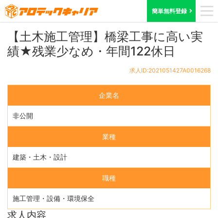
ホーム
求人検索
大阪府
求人ID:2021051427A0016268
簡単無料登録
【土木施工管理】橋梁工事に高い実
績★残業少なめ・年間122休日
求人ID:2021051427A0016268
企業名
非公開
業種
建築・土木・設計
職種
施工管理・設備・環境保全
求人内容