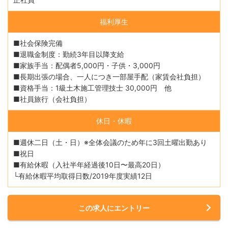
福利厚生
■社会保険完備
■退職金制度：勤続3年目以降支給
■家族手当：配偶者5,000円・子供・3,000円
■長期出張の場合、一人につき一部屋手配（家賃会社負担）
■資格手当：1級土木施工管理技士 30,000円 他
■社員旅行（会社負担）
休日・休暇
■週休二日（土・日）※全体会議のため年に3回土曜出勤あり
■祝日
■有給休暇（入社半年経過後10日〜最高20日）
└有給休暇平均取得日数/2019年度実績12日
この求人にエントリー