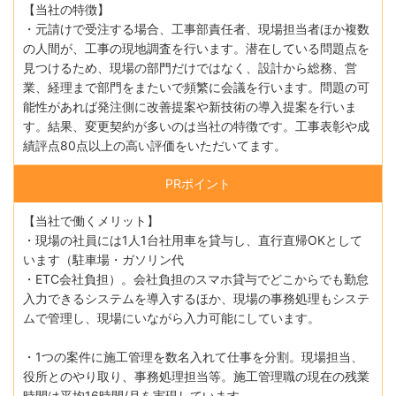
【当社の特徴】
・元請けで受注する場合、工事部責任者、現場担当者ほか複数
の人間が、工事の現地調査を行います。潜在している問題点を
見つけるため、現場の部門だけではなく、設計から総務、営
業、経理まで部門をまたいで頻繁に会議を行います。問題の可
能性があれば発注側に改善提案や新技術の導入提案を行いま
す。結果、変更契約が多いのは当社の特徴です。工事表彰や成
績評点80点以上の高い評価をいただいてます。
PRポイント
【当社で働くメリット】
・現場の社員には1人1台社用車を貸与し、直行直帰OKとして
います（駐車場・ガソリン代
・ETC会社負担）。会社負担のスマホ貸与でどこからでも勤怠
入力できるシステムを導入するほか、現場の事務処理もシステ
ムで管理し、現場にいながら入力可能にしています。
・1つの案件に施工管理を数名入れて仕事を分割。現場担当、
役所とのやり取り、事務処理担当等。施工管理職の現在の残業
時間は平均16時間/月を実現しています。