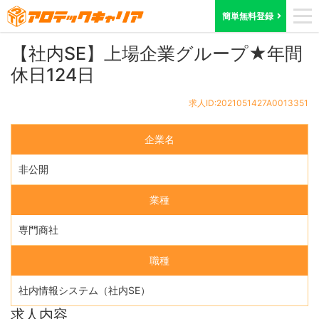
ホーム
求人検索
大阪府
求人ID:2021051427A0013351
簡単無料登録
【社内SE】上場企業グループ★年間
休日124日
求人ID:2021051427A0013351
企業名
非公開
業種
専門商社
職種
社内情報システム（社内SE）
求人内容