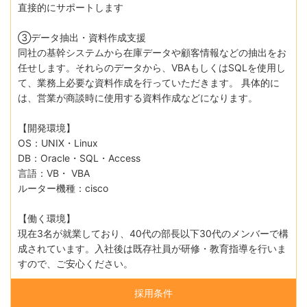
直接的にサポートします
③データ抽出・資料作成支援
同社の基幹システムから在庫データや顧客情報などの抽出をお
任せします。それらのデータから、VBAもしくはSQLを使用し
て、業務上必要な資料作成を行っていただきます。 具体的に
は、営業が商談時に使用する資料作成などになります。
【開発環境】
OS：UNIX・Linux
DB：Oracle・SQL・Access
言語：VB・ VBA
ルーター機種：cisco
【働く環境】
現在3名が就業しており、40代の部⻑以下30代のメンバーで構
成されています。入社後は既存社員が研修・教育指導を行いま
すので、ご安心ください。
採用条件