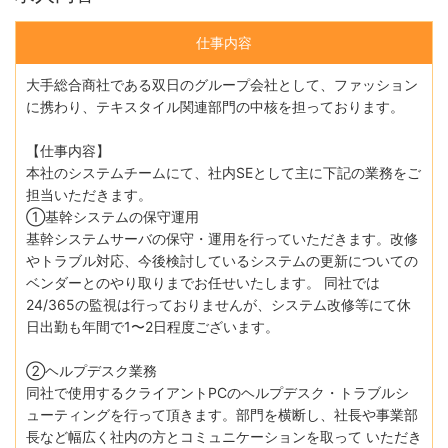
仕事内容
大手総合商社である双日のグループ会社として、ファッション
に携わり、テキスタイル関連部門の中核を担っております。
【仕事内容】
本社のシステムチームにて、社内SEとして主に下記の業務をご
担当いただきます。
①基幹システムの保守運用
基幹システムサーバの保守・運用を行っていただきます。改修
やトラブル対応、今後検討しているシステムの更新についての
ベンダーとのやり取りまでお任せいたします。 同社では
24/365の監視は行っておりませんが、システム改修等にて休
日出勤も年間で1〜2日程度ございます。
②ヘルプデスク業務
同社で使用するクライアントPCのヘルプデスク・トラブルシ
ューティングを行って頂きます。部門を横断し、社⻑や事業部
⻑など幅広く社内の方とコミュニケーションを取って いただき