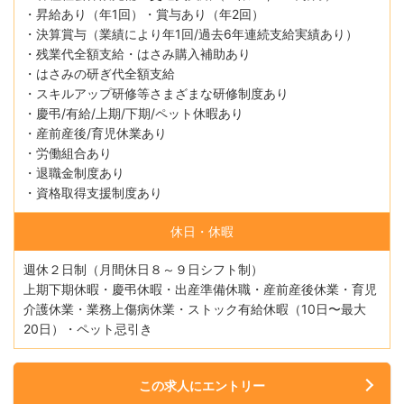
・昇給あり（年1回）・賞与あり（年2回）
・決算賞与（業績により年1回/過去6年連続支給実績あり）
・残業代全額支給・はさみ購入補助あり
・はさみの研ぎ代全額支給
・スキルアップ研修等さまざまな研修制度あり
・慶弔/有給/上期/下期/ペット休暇あり
・産前産後/育児休業あり
・労働組合あり
・退職金制度あり
・資格取得支援制度あり
休日・休暇
週休２日制（月間休日８～９日シフト制）
上期下期休暇・慶弔休暇・出産準備休職・産前産後休業・育児
介護休業・業務上傷病休業・ストック有給休暇（10日〜最大
20日）・ペット忌引き
この求人にエントリー