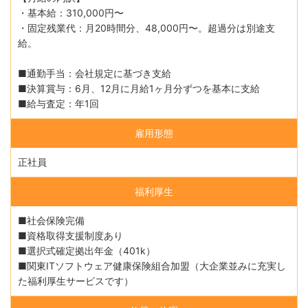
・基本給：310,000円〜
・固定残業代：月20時間分、48,000円〜。超過分は別途支
給。
■通勤手当：会社規定に基づき支給
■決算賞与：6月、12月に月給1ヶ月分ずつを基本に支給
■給与査定：年1回
雇用形態
正社員
福利厚生
■社会保険完備
■資格取得支援制度あり
■選択式確定拠出年金（401k）
■関東ITソフトウェア健康保険組合加盟（大企業並みに充実し
た福利厚生サービスです）