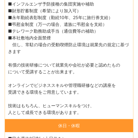
■インフルエンザ予防接種の集団実施や補助
■財形貯蓄制度（希望により加入可）
■永年勤続表彰制度（勤続10年、25年に旅行券支給）
■弔慰金制度（万一の場合、遺族に弔慰金を支給）
■テレワーク勤務助成手当（通信費等の補助）
■本社敷地内全面禁煙
但し、常駐の場合の受動喫煙防止環境は就業先の規定に基づ
きます
有償の技術研修について就業先や会社が必要と認めたもの
について受講することが出来ます。
オンラインでビジネススキルや管理職研修などの講座を
受講できる環境をご用意しています。
技術はもちろん、ヒューマンスキルをつけ、
人として成長できる環境があります。
休日・休暇