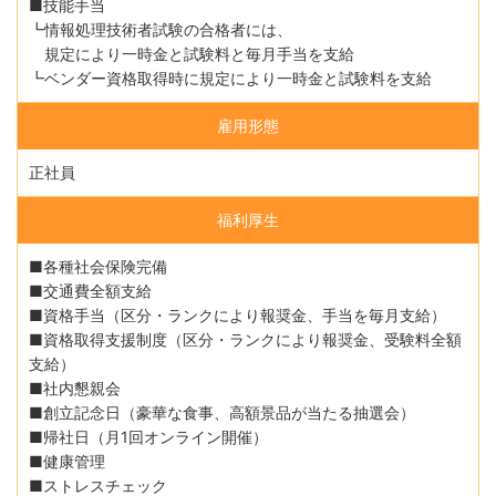
■技能手当
┗情報処理技術者試験の合格者には、
規定により一時金と試験料と毎月手当を支給
┗ベンダー資格取得時に規定により一時金と試験料を支給
雇用形態
正社員
福利厚生
■各種社会保険完備
■交通費全額支給
■資格手当（区分・ランクにより報奨金、手当を毎月支給）
■資格取得支援制度（区分・ランクにより報奨金、受験料全額
支給）
■社内懇親会
■創立記念日（豪華な食事、高額景品が当たる抽選会）
■帰社日（月1回オンライン開催）
■健康管理
■ストレスチェック