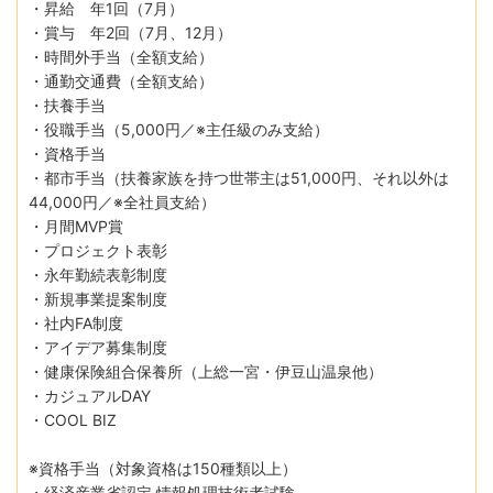
・昇給 年1回（7月）
・賞与 年2回（7月、12月）
・時間外手当（全額支給）
・通勤交通費（全額支給）
・扶養手当
・役職手当（5,000円／※主任級のみ支給）
・資格手当
・都市手当（扶養家族を持つ世帯主は51,000円、それ以外は
44,000円／※全社員支給）
・月間MVP賞
・プロジェクト表彰
・永年勤続表彰制度
・新規事業提案制度
・社内FA制度
・アイデア募集制度
・健康保険組合保養所（上総一宮・伊豆山温泉他）
・カジュアルDAY
・COOL BIZ
※資格手当（対象資格は150種類以上）
・経済産業省認定 情報処理技術者試験