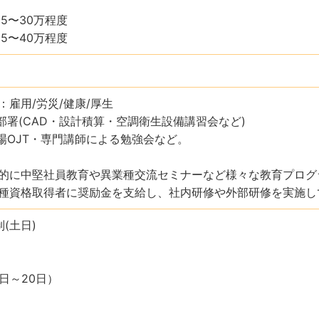
25〜30万程度
35〜40万程度
：雇用/労災/健康/厚生
部署(CAD・設計積算・空調衛生設備講習会など)
場OJT・専門講師による勉強会など。
的に中堅社員教育や異業種交流セミナーなど様々な教育プログ
種資格取得者に奨励金を支給し、社内研修や外部研修を実施し
(土日)
日～20日）