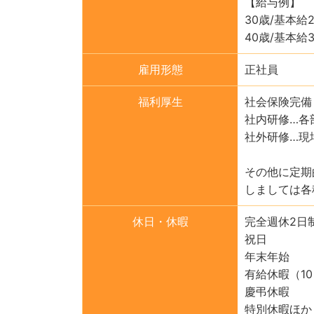
【給与例】
30歳/基本給
40歳/基本給
雇用形態
正社員
福利厚生
社会保険完備
社内研修…各
社外研修…現
その他に定期
しましては各
休日・休暇
完全週休2日制
祝日
年末年始
有給休暇（10
慶弔休暇
特別休暇ほか