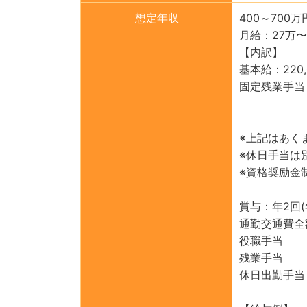
想定年収
400～700万
月給：27万
【内訳】
基本給：220,
固定残業手当
40時間
※上記はあく
※休日手当は
※資格奨励金
賞与：年2回(
通勤交通費全
役職手当
残業手当
休日出勤手当