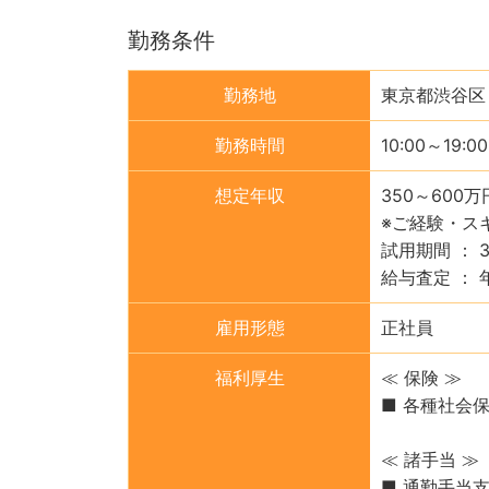
勤務条件
勤務地
東京都渋谷区
勤務時間
10:00～19:00
想定年収
350～600万
※ご経験・ス
試用期間 ： 
給与査定 ： 
雇用形態
正社員
福利厚生
≪ 保険 ≫
■ 各種社会
≪ 諸手当 ≫
■ 通勤手当