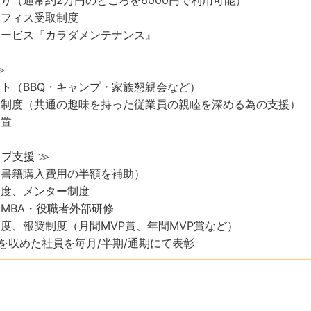
オフィス受取制度
サービス『カラダメンテナンス』
≫
ント（BBQ・キャンプ・家族懇親会など）
援制度（共通の趣味を持った従業員の親睦を深める為の支援）
設置
ップ支援 ≫
（書籍購入費用の半額を補助）
制度、メンター制度
、MBA・役職者外部研修
制度、報奨制度（月間MVP賞、年間MVP賞など）
績を収めた社員を毎月/半期/通期にて表彰