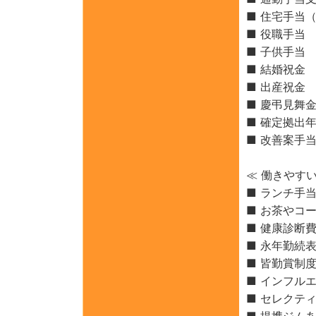
■ 住宅手当（
■ 役職手当
■ 子供手当
■ 結婚祝金
■ 出産祝金
■ 慶弔見舞
■ 確定拠出
■ 改善案手
≪ 働きやす
■ ランチ手
■ お茶やコ
■ 健康診断
■ 永年勤続
■ 皆勤賞制
■ インフル
■ セレクテ
■ 提携ジム