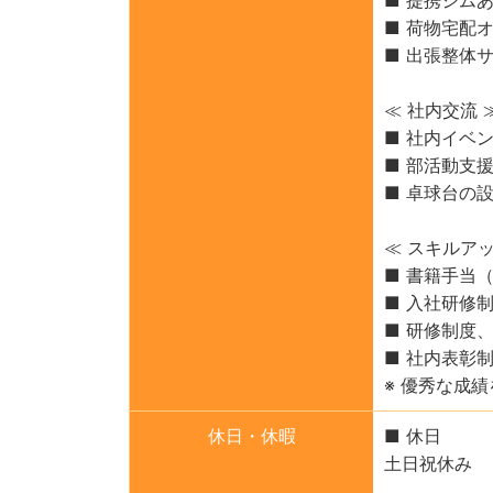
■ 荷物宅配
■ 出張整体
≪ 社内交流 
■ 社内イベ
■ 部活動支
■ 卓球台の
≪ スキルア
■ 書籍手当
■ 入社研修
■ 研修制度
■ 社内表彰
※ 優秀な成
休日・休暇
■ 休日
土日祝休み