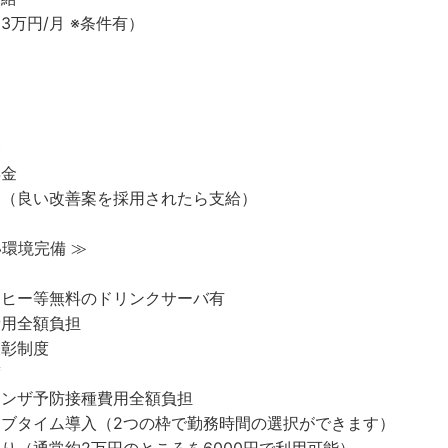
3万円/月 ※条件有）
金
年金
当（良い改善案を採用されたら支給）
い環境完備 ≫
当
ーヒー等無料のドリンクサーバ有
費用全額負担
表彰制度
度
エンザ予防接種費用全額負担
ィブタイム導入（2つの枠で勤務時間の選択ができます）
あり（通常約2万円のところを6000円で利用可能）